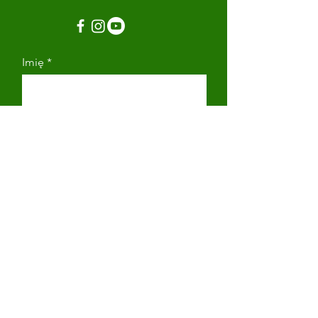
Imię
Nazwisko
Adres email
Numer telefonu
Napisz wiadomość