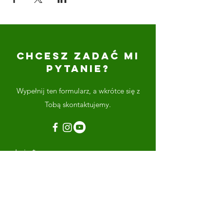
CHCESZ ZADAĆ MI
PYTANIE?
Wypełnij ten formularz, a wkrótce się z
Tobą skontaktujemy.
Imię
Nazwisko