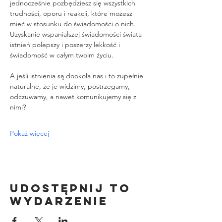
jednocześnie pozbędziesz się wszystkich 
trudności, oporu i reakcji, które możesz 
mieć w stosunku do świadomości o nich.
Uzyskanie wspanialszej świadomości świata 
istnień polepszy i poszerzy lekkość i 
świadomość w całym twoim życiu.
A jeśli istnienia są dookoła nas i to zupełnie 
naturalne, że je widzimy, postrzegamy, 
odczuwamy, a nawet komunikujemy się z 
nimi?
Pokaż więcej
Udostępnij to
wydarzenie