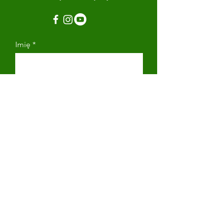
Imię
Nazwisko
Adres email
Numer telefonu
Napisz wiadomość