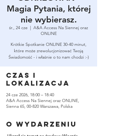
Magia Pytania, której
nie wybierasz.
śr., 24 cze
  |  
A&A Access Na Siennej oraz
ONLINE
Krótkie Spotkanie ONLINE 30-40 minut,
które może zrewolucjonizować Twoją
Świadomość - i właśnie o to nam chodzi :-)
Czas i
lokalizacja
24 cze 2026, 18:00 – 18:40
A&A Access Na Siennej oraz ONLINE,
Sienna 65, 00-820 Warszawa, Polska
O wydarzeniu
Ukazał się temat na środowy Wieczór 