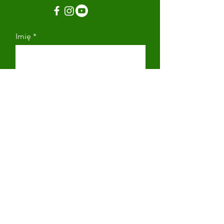
Imię
Nazwisko
Adres email
Numer telefonu
Napisz wiadomość