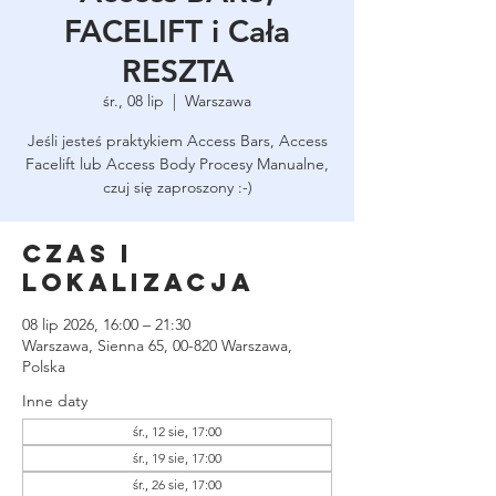
FACELIFT i Cała
RESZTA
śr., 08 lip
  |  
Warszawa
Jeśli jesteś praktykiem Access Bars, Access
Facelift lub Access Body Procesy Manualne,
czuj się zaproszony :-)
Czas i
lokalizacja
08 lip 2026, 16:00 – 21:30
Warszawa, Sienna 65, 00-820 Warszawa,
Polska
Inne daty
śr., 12 sie, 17:00
śr., 19 sie, 17:00
śr., 26 sie, 17:00