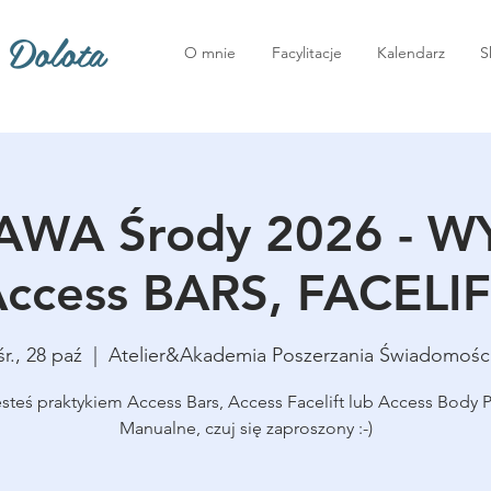
 Dolota
O mnie
Facylitacje
Kalendarz
S
WA Środy 2026 - 
ccess BARS, FACELI
śr., 28 paź
  |  
Atelier&Akademia Poszerzania Świadomośc
jesteś praktykiem Access Bars, Access Facelift lub Access Body 
Manualne, czuj się zaproszony :-)