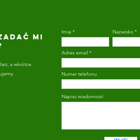
Imię
Nazwisko
ZADAĆ MI
?
Adres email
arz, a wkrótce
tujemy.
Numer telefonu
Napisz wiadomość