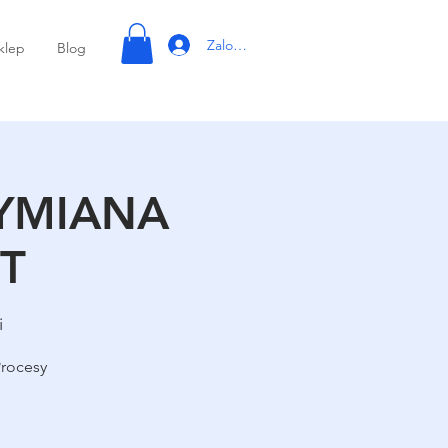
Zaloguj się
klep
Blog
WYMIANA
FT
i
Procesy