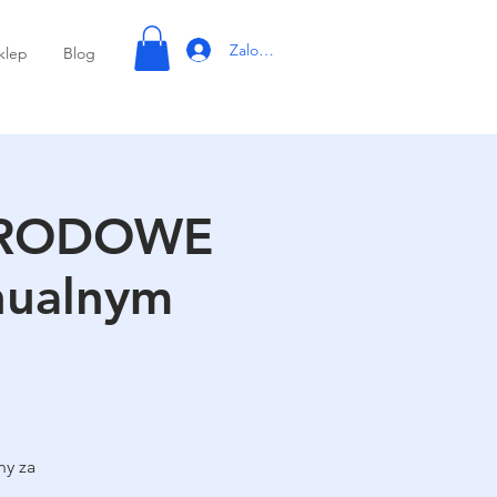
Zaloguj się
klep
Blog
 ŚRODOWE
ualnym
ny za