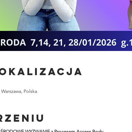
lokalizacja
0 Warszawa, Polska
rzeniu
a ŚRODOWE WYZWANIE z Procesem Access Body