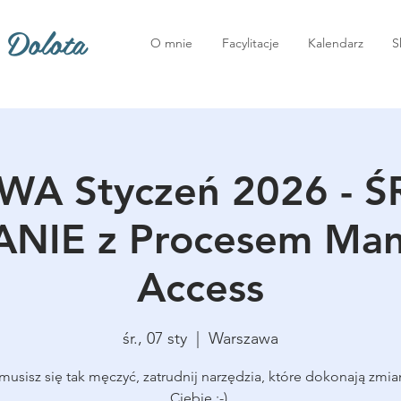
 Dolota
O mnie
Facylitacje
Kalendarz
S
A Styczeń 2026 -
NIE z Procesem Man
Access
śr., 07 sty
  |  
Warszawa
musisz się tak męczyć, zatrudnij narzędzia, które dokonają zmia
Ciebie :-).