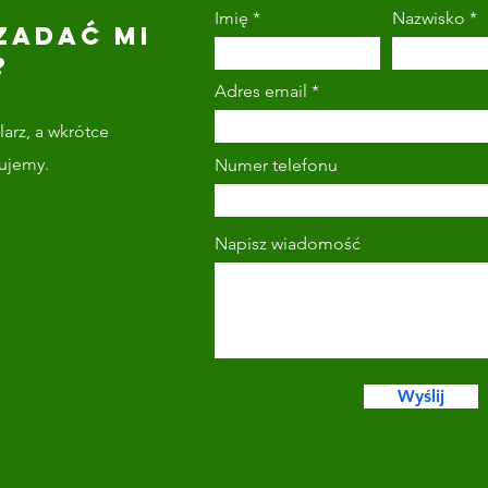
Imię
Nazwisko
ZADAĆ MI
?
Adres email
arz, a wkrótce
tujemy.
Numer telefonu
Napisz wiadomość
Wyślij