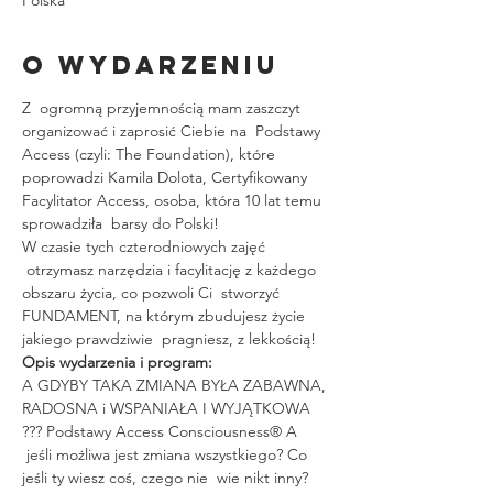
O wydarzeniu
Z  ogromną przyjemnością mam zaszczyt 
organizować i zaprosić Ciebie na  Podstawy 
Access (czyli: The Foundation), które 
poprowadzi Kamila Dolota, Certyfikowany 
Facylitator Access, osoba, która 10 lat temu 
sprowadziła  barsy do Polski!
W czasie tych czterodniowych zajęć 
 otrzymasz narzędzia i facylitację z każdego 
obszaru życia, co pozwoli Ci  stworzyć 
FUNDAMENT, na którym zbudujesz życie 
jakiego prawdziwie  pragniesz, z lekkością!
Opis wydarzenia i program:
A GDYBY TAKA ZMIANA BYŁA ZABAWNA, 
RADOSNA i WSPANIAŁA I WYJĄTKOWA 
??? Podstawy Access Consciousness® A 
 jeśli możliwa jest zmiana wszystkiego? Co 
jeśli ty wiesz coś, czego nie  wie nikt inny? 