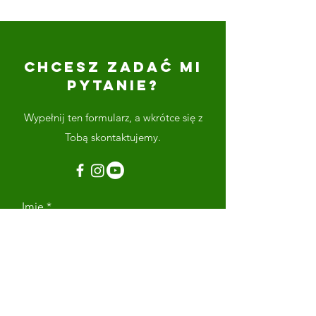
CHCESZ ZADAĆ MI
PYTANIE?
Wypełnij ten formularz, a wkrótce się z
Tobą skontaktujemy.
Imię
Nazwisko
Adres email