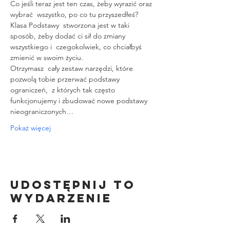
Co jeśli teraz jest ten czas, żeby wyrazić oraz 
wybrać  wszystko, po co tu przyszedłeś?
Klasa Podstawy  stworzona jest w taki 
sposób, żeby dodać ci sił do zmiany 
wszystkiego i  czegokolwiek, co chciałbyś 
zmienić w swoim życiu.
Otrzymasz  cały zestaw narzędzi, które 
pozwolą tobie przerwać podstawy 
ograniczeń,  z których tak często 
funkcjonujemy i zbudować nowe podstawy 
nieograniczonych…
Pokaż więcej
Udostępnij to
wydarzenie