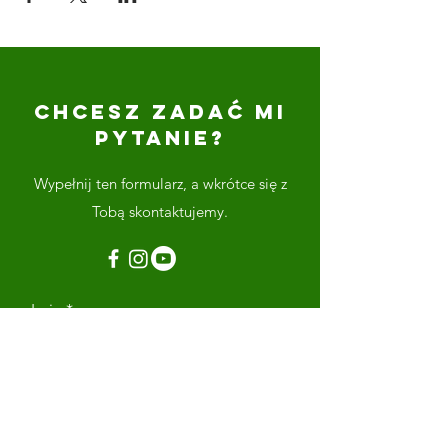
CHCESZ ZADAĆ MI
PYTANIE?
Wypełnij ten formularz, a wkrótce się z
Tobą skontaktujemy.
Imię
Nazwisko