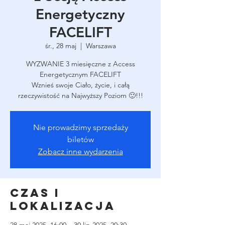
Energetyczny
FACELIFT
śr., 28 maj
  |  
Warszawa
WYZWANIE 3 miesięczne z Access
Energetycznym FACELIFT
Wznieś swoje Ciało, życie, i całą
rzeczywistość na Najwyższy Poziom 🙂!!!
Nie prowadzimy sprzedaży
biletów
Zobacz inne wydarzenia
Czas i
lokalizacja
28 maj 2025, 16:00 – 30 lip 2025, 20:30