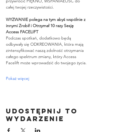
przywrócić PIĘKNO, WSPANIAŁOŚĆ do 
całej twojej rzeczywistości.
WYZWANIE polega na tym abyś wspólnie z 
innymi Zrobił i Otrzymał 10 razy Sesję 
Access FACELIFT
Podczas spotkań, dodatkowo będą 
odbywały się ODKREOWANIA, która mają 
zintensyfikować naszą zdolność otrzymania 
całego spektrum zmiany, który Access 
Facelift może wprowadzić do twojego życia.
Pokaż więcej
Udostępnij to
wydarzenie