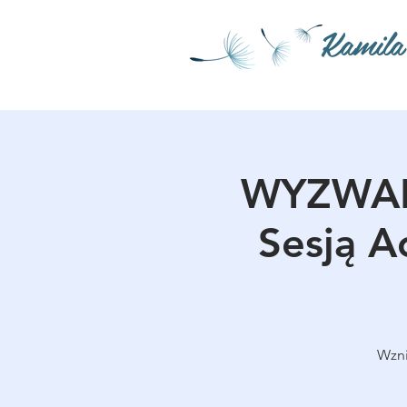
Kamila
WYZWANI
Sesją A
Wzni