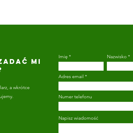
Imię
Nazwisko
ZADAĆ MI
?
Adres email
arz, a wkrótce
tujemy.
Numer telefonu
Napisz wiadomość