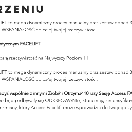
rzeniu
FT to mega dynamiczny proces manualny oraz zestaw ponad 30 w
 WSPANIAŁOŚĆ do całej twojej rzeczywistości.
etycznym FACELIFT
 całą rzeczywistość na Najwyższy Poziom !!!
FT to mega dynamiczny proces manualny oraz zestaw ponad 30 w
 WSPANIAŁOŚĆ do całej twojej rzeczywistości.
ś wspólnie z innymi Zrobił i Otrzymał 10 razy Sesję Access F
o będą odbywały się ODKREOWANIA, która mają zintensyfikow
 zmiany, który Access Facelift może wprowadzić do twojego ży