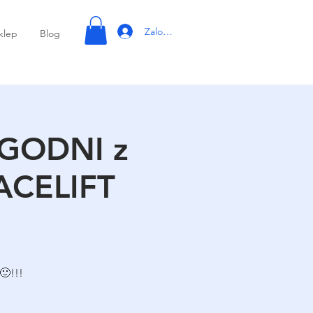
Zaloguj się
klep
Blog
YGODNI z
FACELIFT
🙂!!!