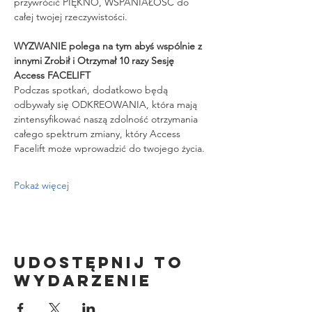
przywrócić PIĘKNO, WSPANIAŁOŚĆ do 
całej twojej rzeczywistości.
WYZWANIE polega na tym abyś wspólnie z 
innymi Zrobił i Otrzymał 10 razy Sesję 
Access FACELIFT
Podczas spotkań, dodatkowo będą 
odbywały się ODKREOWANIA, która mają 
zintensyfikować naszą zdolność otrzymania 
całego spektrum zmiany, który Access 
Facelift może wprowadzić do twojego życia.
Pokaż więcej
Udostępnij to
wydarzenie