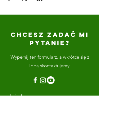
CHCESZ ZADAĆ MI
PYTANIE?
Wypełnij ten formularz, a wkrótce się z
Tobą skontaktujemy.
Imię
Nazwisko