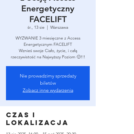
Energetyczny
FACELIFT
śr., 13 sie
  |  
Warszawa
WYZWANIE 3 miesięczne z Access
Energetycznym FACELIFT
Wznieś swoje Ciało, życie, i całą
rzeczywistość na Najwyższy Poziom 🙂!!!
Nie prowadzimy sprzedaży
biletów
Zobacz inne wydarzenia
Czas i
lokalizacja
13 sie 2025, 16:00 – 15 paź 2025, 20:30