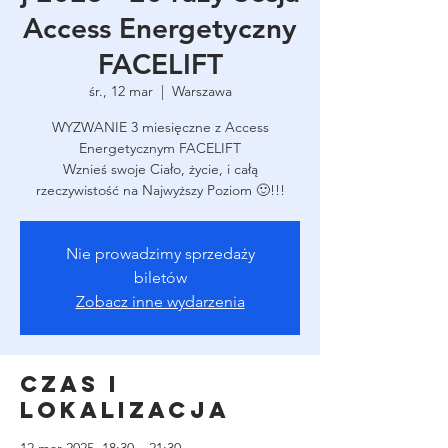
Access Energetyczny
FACELIFT
śr., 12 mar
  |  
Warszawa
WYZWANIE 3 miesięczne z Access
Energetycznym FACELIFT
Wznieś swoje Ciało, życie, i całą
rzeczywistość na Najwyższy Poziom 🙂!!!
Nie prowadzimy sprzedaży
biletów
Zobacz inne wydarzenia
Czas i
lokalizacja
12 mar 2025, 18:30 – 21:30