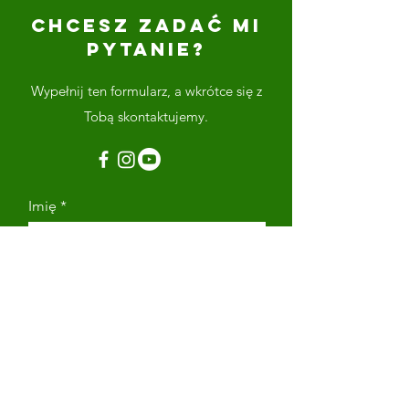
CHCESZ ZADAĆ MI
PYTANIE?
Wypełnij ten formularz, a wkrótce się z
Tobą skontaktujemy.
Imię
Nazwisko
Adres email
Numer telefonu