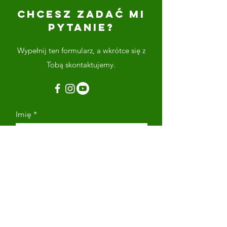
CHCESZ ZADAĆ MI
PYTANIE?
Wypełnij ten formularz, a wkrótce się z
Tobą skontaktujemy.
Imię
Nazwisko
Adres email
Numer telefonu