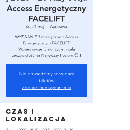
Access Energetyczny
FACELIFT
śr., 21 maj
  |  
Warszawa
WYZWANIE 3 miesięczne z Access
Energetycznym FACELIFT
Wznieś swoje Ciało, życie, i całą
rzeczywistość na Najwyższy Poziom 🙂!!!
Nie prowadzimy sprzedaży
biletów
Zobacz inne wydarzenia
Czas i
lokalizacja
21 maj 2025, 18:30 – 30 lip 2025, 21:30