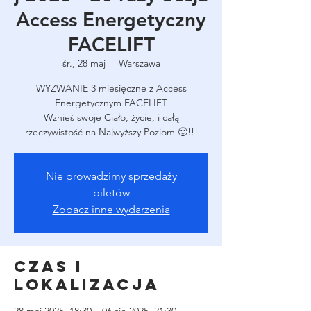
Access Energetyczny
FACELIFT
śr., 28 maj
  |  
Warszawa
WYZWANIE 3 miesięczne z Access
Energetycznym FACELIFT
Wznieś swoje Ciało, życie, i całą
rzeczywistość na Najwyższy Poziom 🙂!!!
Nie prowadzimy sprzedaży
biletów
Zobacz inne wydarzenia
Czas i
lokalizacja
28 maj 2025, 18:30 – 06 sie 2025, 21:30