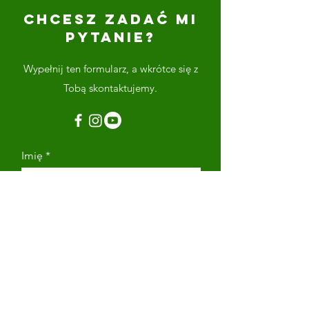
CHCESZ ZADAĆ MI
PYTANIE?
Wypełnij ten formularz, a wkrótce się z
Tobą skontaktujemy.
Imię
Nazwisko
Adres email
Numer telefonu