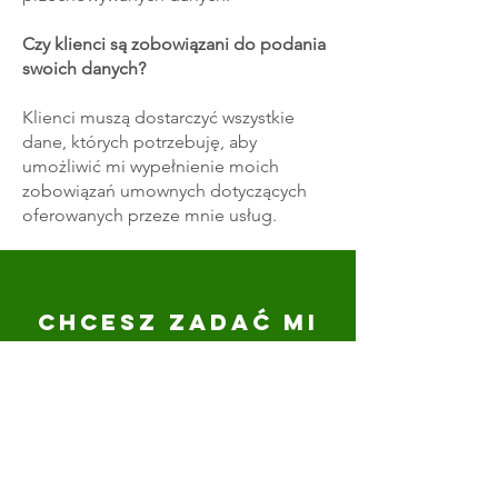
Czy klienci są zobowiązani do podania
swoich danych?
Klienci muszą dostarczyć wszystkie
dane, których potrzebuję, aby
umożliwić mi wypełnienie moich
zobowiązań umownych dotyczących
oferowanych przeze mnie usług.
CHCESZ ZADAĆ MI
PYTANIE?
Wypełnij ten formularz, a wkrótce się z
Tobą skontaktujemy.