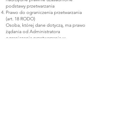
podstawy przetwarzania
Prawo do ograniczenia przetwarzania
(art. 18 RODO)
Osoba, której dane dotyczą, ma prawo
żądania od Administratora
ograniczenia przetwarzania w
następujących przypadkach:
Kiedy dane są nieprawidłowe – na czas
do ich poprawy
Osoba, której dane dotyczą, wniosła
sprzeciw na mocy art. 21 ust. 1 wobec
przetwarzania – do czasu stwierdzenia,
czy prawnie uzasadnione podstawy po
stronie Administratora są nadrzędne
wobec podstaw sprzeciwu osoby,
której dane dotyczą.
Przetwarzanie jest niezgodne z
prawem, a osoba, której dane dotyczą,
sprzeciwia się usunięciu danych
osobowych, żądając w zamian