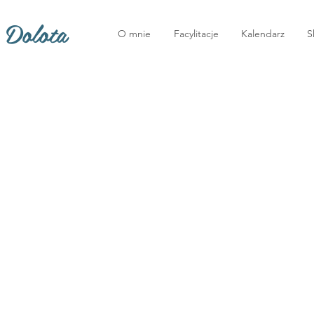
 Dolota
O mnie
Facylitacje
Kalendarz
S