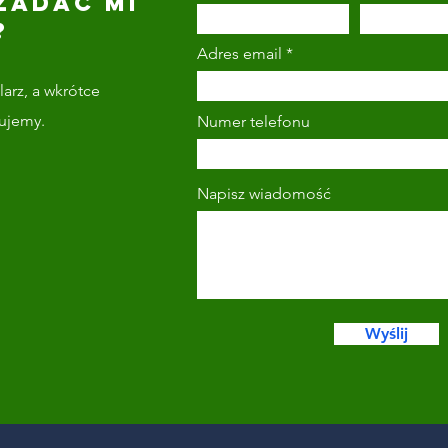
ZADAĆ MI
?
Adres email
arz, a wkrótce
tujemy.
Numer telefonu
Napisz wiadomość
Wyślij