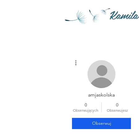
Kamila
Więcej działań
amjaskolska
0
0
Obserwujących
Obserwujesz
Obserwuj