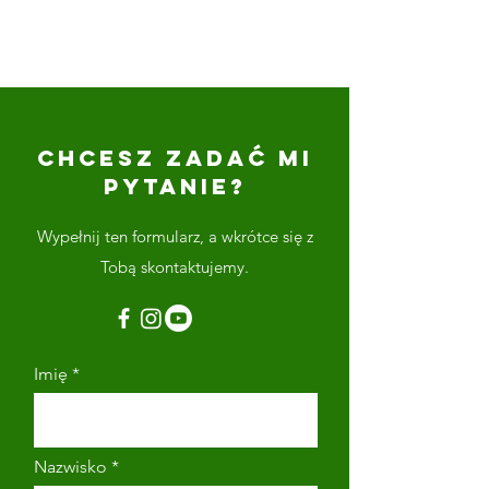
CHCESZ ZADAĆ MI
PYTANIE?
Wypełnij ten formularz, a wkrótce się z
Tobą skontaktujemy.
Imię
Nazwisko