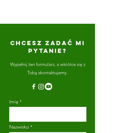
CHCESZ ZADAĆ MI
PYTANIE?
Wypełnij ten formularz, a wkrótce się z
Tobą skontaktujemy.
Imię
Nazwisko