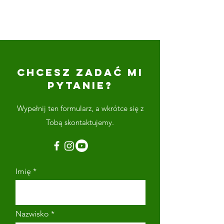
CHCESZ ZADAĆ MI
PYTANIE?
Wypełnij ten formularz, a wkrótce się z
Tobą skontaktujemy.
Imię
Nazwisko