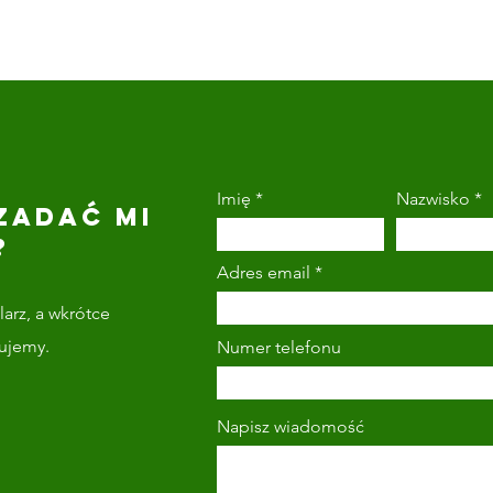
Imię
Nazwisko
ZADAĆ MI
?
Adres email
arz, a wkrótce
tujemy.
Numer telefonu
Napisz wiadomość