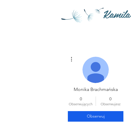
Kamila
Więcej działań
Monika Brachmańska
0
0
Obserwujących
Obserwujesz
Obserwuj