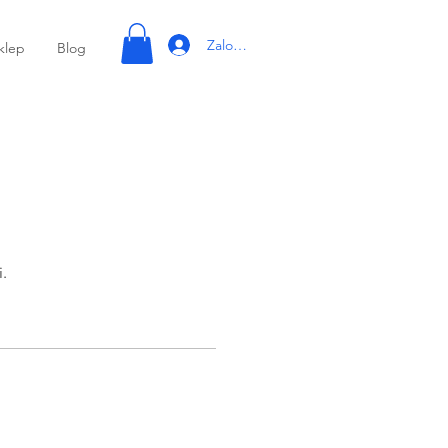
Zaloguj się
klep
Blog
.