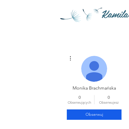
Kamila
Więcej działań
Monika Brachmańska
0
0
Obserwujących
Obserwujesz
Obserwuj