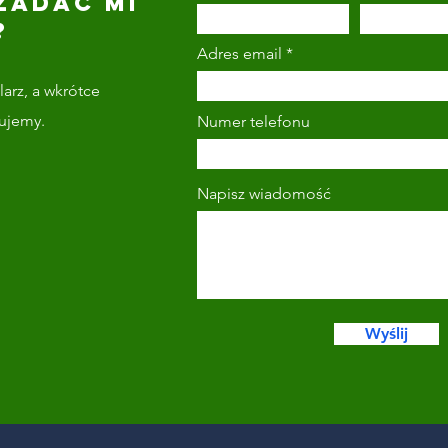
ZADAĆ MI
?
Adres email
arz, a wkrótce
tujemy.
Numer telefonu
Napisz wiadomość
Wyślij