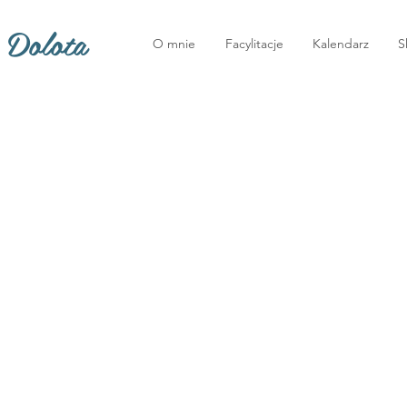
 Dolota
O mnie
Facylitacje
Kalendarz
S